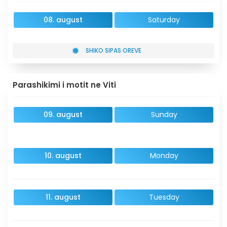
08. august
Saturday
SHIKO SIPAS OREVE
Parashikimi i motit ne Viti
09. august
Sunday
10. august
Monday
11. august
Tuesday