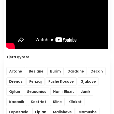
Tjera qytete
Artane
Besiane
Burim
Dardane
Decan
Drenas
Ferizaj
Fushe Kosove
Gjakove
Gjilan
Gracanice
Hani i Elezit
Junik
Kacanik
Kastriot
Kline
Kllokot
Leposaviq
Lipjan
Malisheve
Mamushe