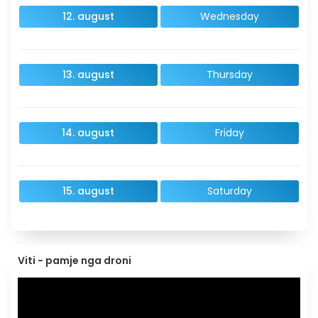
12. august
Wednesday
13. august
Thursday
14. august
Friday
15. august
Saturday
Viti - pamje nga droni